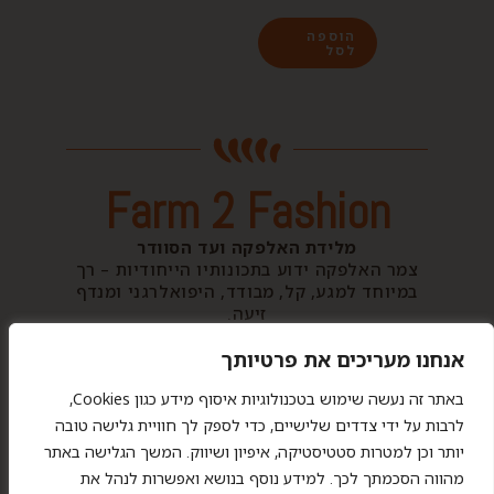
הוספה
לסל
Farm 2 Fashion
מלידת האלפקה ועד הסוודר
צמר האלפקה ידוע בתכונותיו הייחודיות – רך
במיוחד למגע, קל, מבודד, היפואלרגני ומנדף
זיעה.
השילוב המושלם לביגוד נעים, מחמם וקליל,
שלא דוהה לעולם וילווה אותך תמיד.
אנחנו מעריכים את פרטיותך
באתר זה נעשה שימוש בטכנולוגיות איסוף מידע כגון Cookies,
לרבות על ידי צדדים שלישיים, כדי לספק לך חוויית גלישה טובה
יותר וכן למטרות סטטיסטיקה, איפיון ושיווק. המשך הגלישה באתר
מהווה הסכמתך לכך. למידע נוסף בנושא ואפשרות לנהל את