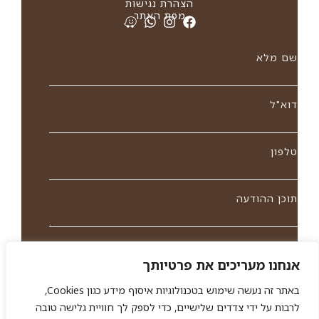
הצהרת נגישות
מפת האתר
שם מלא
דוא"ל
טלפון
תוכן ההודעה
אני מאשר/ת את מסירת הפרטים מרצוני החופשי והשימוש
אנחנו מעריכים את פרטיותך
בהם כדיי ליצור איתי קשר, לרבות באמצעות דיוור ישיר וכן
לצרכים סטטיסטיים. אני מודע שאוכל לבטל את הרישום שלי
באתר זה נעשה שימוש בטכנולוגיות איסוף מידע כגון Cookies,
בכל עת ושעל מסירת הפרטים שלי והשימוש בהם תחול
מדיניות
לרבות על ידי צדדים שלישיים, כדי לספק לך חוויית גלישה טובה