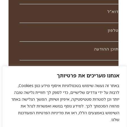
דוא"ל
טלפון
תוכן ההודעה
אני מאשר/ת את מסירת הפרטים מרצוני החופשי והשימוש
אנחנו מעריכים את פרטיותך
בהם כדיי ליצור איתי קשר, לרבות באמצעות דיוור ישיר וכן
לצרכים סטטיסטיים. אני מודע שאוכל לבטל את הרישום שלי
באתר זה נעשה שימוש בטכנולוגיות איסוף מידע כגון Cookies,
בכל עת ושעל מסירת הפרטים שלי והשימוש בהם תחול
מדיניות
לרבות על ידי צדדים שלישיים, כדי לספק לך חוויית גלישה טובה
הפרטיות של האתר
יותר וכן למטרות סטטיסטיקה, איפיון ושיווק. המשך הגלישה באתר
מהווה הסכמתך לכך. למידע נוסף בנושא ואפשרות לנהל את
השימוש באמצעים הללו, ראו את מדיניות הפרטיות המעודכנת
שליחה
שלנו.