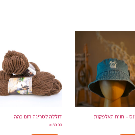
ינס – חוות האלפקות
דוללה לסריגה חום כהה
₪
80.00