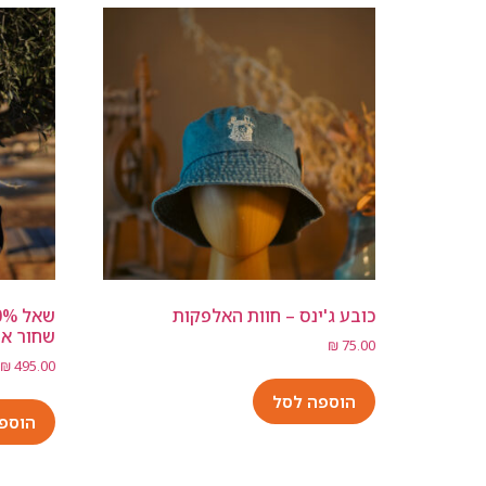
כובע ג'ינס – חוות האלפקות
שחור אפ
₪
75.00
₪
495.00
הוספה לסל
הוספ